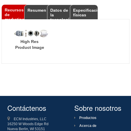
Recursos
Resumen
Datos de
Especificaciones
de
la
físicas
marketing
tecnología
High Res
Product Image
Contáctenos
Sobre nosotros
Productos
ECM Industries, LLC
16250 W Woods Edge Rd
Acerca de
Nueva Berlin, WI
53151