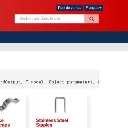
Pont de ventes
Français
rdOutput, T model, Object parameters, Context con
ce
Stainless Steel
traps
Staples