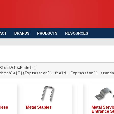
ACT
BRANDS
PRODUCTS
RESOURCES
BlockViewModel )

ditable[T](Expression`1 field, Expression`1 standa
nless
Metal Staples
Metal Servi
Entrance S