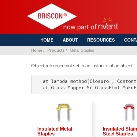
HOME
ABOUT
RESOURCES
CONT
Home
/
Products
/
Metal Staples
Object reference not set to an instance of an object.
   at lambda_method(Closure , Content
   at Glass.Mapper.Sc.GlassHtml.MakeE
Insulated Metal
Insulated Stai
Staples
Steel Staples